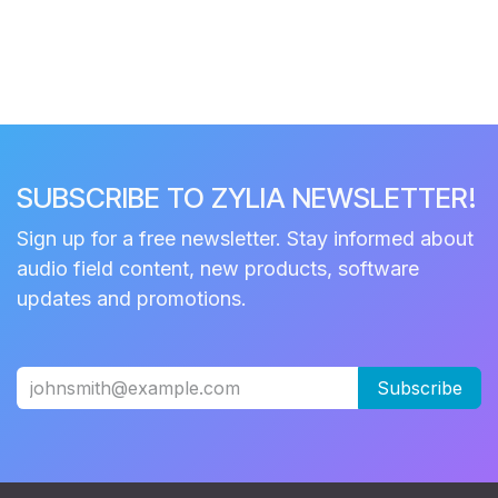
SUBSCRIBE TO ZYLIA NEWSLETTER!
Sign up for a free newsletter. Stay informed about
audio field content, new products, software
updates and promotions.
Subscribe